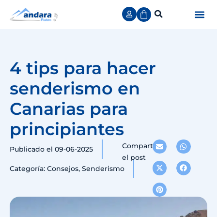
Viajes y rut
Grupos a
4 tips para hacer
senderismo en
Canarias para
principiantes
Comparte
Publicado el
09-06-2025
el post
Categoría:
Consejos
,
Senderismo